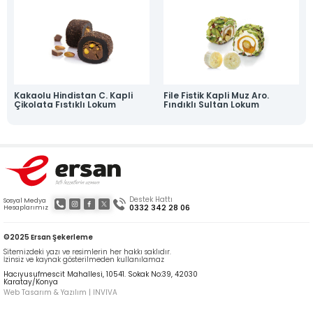
Haber & Blog
Online Katalog
Bize Ulaşın
» İleitşim Bilgilerimiz
» Konum Bilgilerimiz
Tüm hakkı saklıdır. Sitemizde kullanılan tüm içerik ve görseller
Ersan Şekerleme'ye ait olup izinsiz kullanımı hukuki yaptırıma tabidir.
Kakaolu Hindistan C. Kapli
File Fistik Kapli Muz Aro.
Çikolata Fıstıklı Lokum
Fındıklı Sultan Lokum
Destek Hattı
Sosyal Medya
0332 342 28 06
Hesaplarımız
©2025 Ersan Şekerleme
Sitemizdeki yazı ve resimlerin her hakkı saklıdır.
İzinsiz ve kaynak gösterilmeden kullanılamaz
Hacıyusufmescit Mahallesi, 10541. Sokak No:39, 42030
Karatay/Konya
Web Tasarım & Yazılım | INVIVA