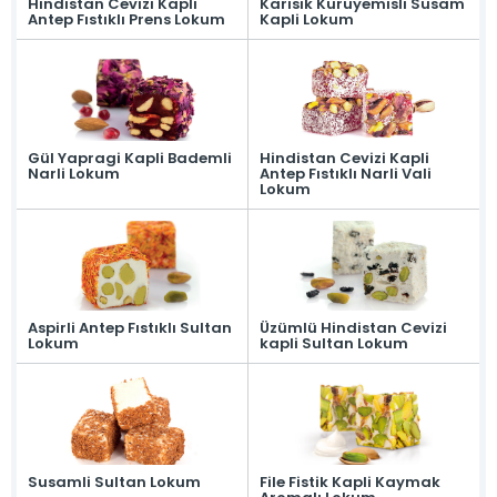
Hindistan Cevizi Kapli
Karisik Kuruyemisli Susam
Geleneksel tariflerle ustalıkla
Antep Fıstıklı Prens Lokum
Kapli Lokum
hazırlanan lokumlarımız, her
lokmada eşsiz bir lezzet sunar.
Meyveli Lokumlar >
Çesnili Lokumlar >
Sarma Lokumlar >
Cezerye >
Serit Lokumlar >
Gurme Lokumlar >
Gül Yapragi Kapli Bademli
Hindistan Cevizi Kapli
Sucuk Lokumlar >
Vakum Ambalajlı Lokumlar >
Narli Lokum
Antep Fıstıklı Narli Vali
Lokum
Tekli Özel Ambalajlı Lokumlar >
Kurumsal
Mevlana Şekeri
Akide Şekeri
Lokumlar
» Meyveli Lokumlar
Aspirli Antep Fıstıklı Sultan
Üzümlü Hindistan Cevizi
» Çesnili Lokumlar
Lokum
kapli Sultan Lokum
» Sarma Lokumlar
» Cezerye
» Serit Lokumlar
» Gurme Lokumlar
» Sucuk Lokumlar
» Vakum Ambalajlı Lokumlar
» Tekli Özel Ambalajlı Lokumlar
Susamli Sultan Lokum
File Fistik Kapli Kaymak
Üretim