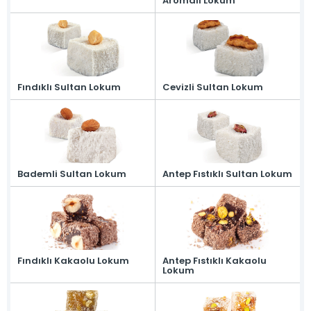
Aromalı Lokum
Haber & Blog
Online Katalog
Bize Ulaşın
» İleitşim Bilgilerimiz
» Konum Bilgilerimiz
Tüm hakkı saklıdır. Sitemizde kullanılan tüm içerik ve görseller
Ersan Şekerleme'ye ait olup izinsiz kullanımı hukuki yaptırıma tabidir.
Fındıklı Sultan Lokum
Cevizli Sultan Lokum
Bademli Sultan Lokum
Antep Fıstıklı Sultan Lokum
Fındıklı Kakaolu Lokum
Antep Fıstıklı Kakaolu
Lokum