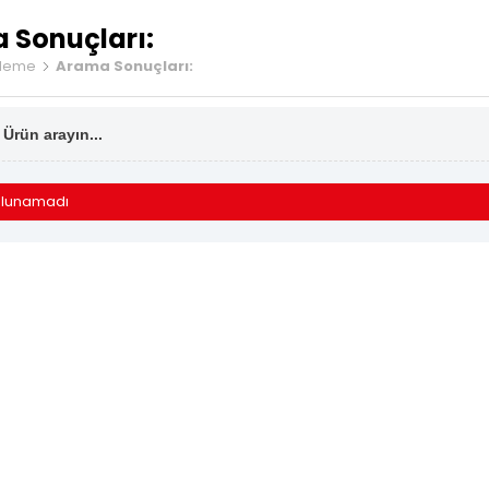
kan tatlı bir
 Sonuçları:
rleme
Arama Sonuçları:
Meyveli 
Çesnili L
Sarma Lo
Cezerye 
ulunamadı
Serit Lok
Gurme Lo
Sucuk Lo
Vakum Am
Tekli Öze