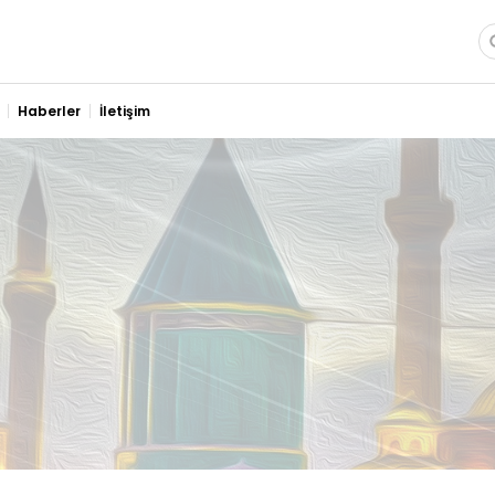
ımızda
im
Haberler
İletişim
log
ana Şekeri Hakkında
ana Sekeri
 Sekeri
mlar
Ürünler
şim
 alan,