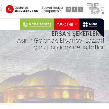
×
Destek Al
Sosyal Medya
0332 342 28 06
Hesaplarımız
Online Katalog
MENU
TÜRKÇE
Sosyal
Medya
Ersan
Konum
ERSAN ŞEKERLEME
Asırlık Gelenek, Efsanevi Lezzet!
İçinizi ısıtacak nefis tatlar
LO
KUM
LAR
Geleneksel tariflerle ustalıkla