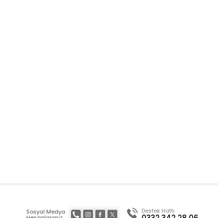
Destek Hattı
Sosyal Medya
0332 342 28 06
Hesaplarımız