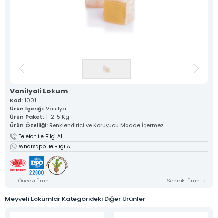
Geleneksel tariflerle ustalıkla
hazırlanan lokumlarımız, her
lokmada eşsiz bir lezzet sunar.
Meyveli Lokumlar >
Çesnili Lokumlar >
Sarma Lokumlar >
Cezerye >
Serit Lokumlar >
Gurme Lokumlar >
Sucuk Lokumlar >
Vakum Ambalajlı Lokumlar >
Tekli Özel Ambalajlı Lokumlar >
Vanilyali Lokum
Kod:
1001
Kurumsal
Ürün İçeriği:
Vanilya
Mevlana Şekeri
Ürün Paket:
1-2-5 Kg
Akide Şekeri
Ürün Özelliği:
Renklendirici ve Koruyucu Madde İçermez.
Lokumlar
Telefon ile Bilgi Al
» Meyveli Lokumlar
Whatsapp ile Bilgi Al
» Çesnili Lokumlar
» Sarma Lokumlar
» Cezerye
» Serit Lokumlar
» Gurme Lokumlar
Önceki Ürün
Sonraki Ürün
» Sucuk Lokumlar
» Vakum Ambalajlı Lokumlar
Meyveli Lokumlar Kategorideki Diğer Ürünler
» Tekli Özel Ambalajlı Lokumlar
Üretim