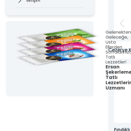
İletişim
Gelenekte
Geleceğe,
Usta
Ellerden
Cezerye K
Sofralarınız
Tatlı
Lezzetler!
Ersan
Şekerlem
Tatlı
Lezzetleri
Uzmanı
klı Yaprak Cezerye
Fındıkl