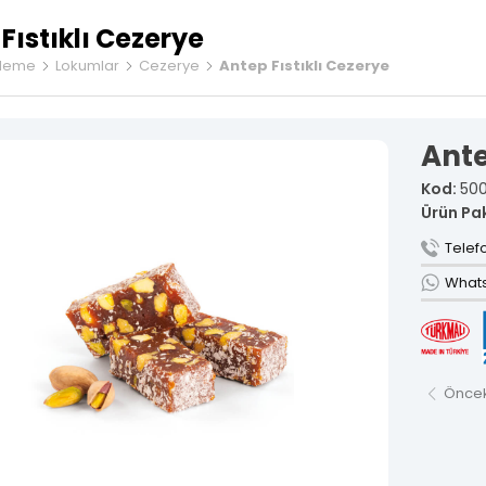
kan tatlı bir
Fıstıklı Cezerye
rleme
Lokumlar
Cezerye
Antep Fıstıklı Cezerye
Meyveli 
Çesnili L
Ante
Sarma Lo
Cezerye 
Kod:
500
Serit Lok
Ürün Pa
Gurme Lo
Telefo
Sucuk Lo
Whatsa
Vakum Am
Tekli Öze
Öncek