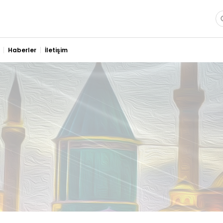
ımızda
im
Haberler
İletişim
log
ana Şekeri Hakkında
ana Sekeri
 Sekeri
mlar
Ürünler
şim
 alan,