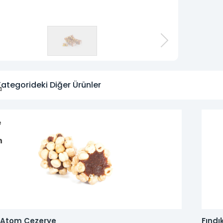
n
ategorideki Diğer Ürünler
a
e
n
ı Atom Cezerye
Fındı