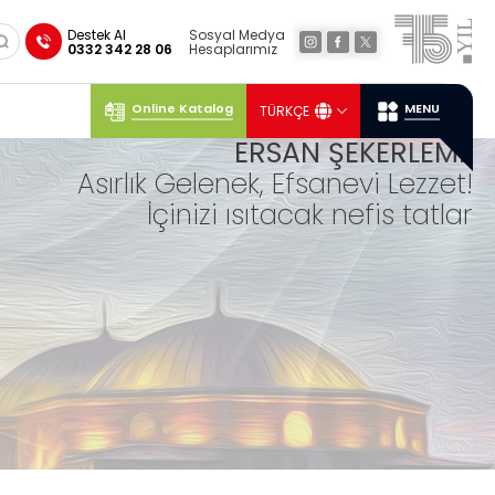
×
Destek Al
Sosyal Medya
0332 342 28 06
Hesaplarımız
Online Katalog
MENU
TÜRKÇE
Sosyal
Medya
Ersan
Konum
ERSAN ŞEKERLEME
Asırlık Gelenek, Efsanevi Lezzet!
İçinizi ısıtacak nefis tatlar
LO
KUM
LAR
Geleneksel tariflerle ustalıkla