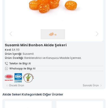
Geleneksel tariflerle ustalıkla
hazırlanan lokumlarımız, her
lokmada eşsiz bir lezzet sunar.
Meyveli Lokumlar >
Çesnili Lokumlar >
Sarma Lokumlar >
Cezerye >
Serit Lokumlar >
Gurme Lokumlar >
Sucuk Lokumlar >
Vakum Ambalajlı Lokumlar >
Tekli Özel Ambalajlı Lokumlar >
Susamlı Mini Bonbon Akide Şekeri
Kod:
EA 113
Kurumsal
Ürün İçeriği:
Susamli
Mevlana Şekeri
Ürün Özelliği:
Renklendirici ve Koruyucu Madde İçermez.
Akide Şekeri
Telefon ile Bilgi Al
Lokumlar
Whatsapp ile Bilgi Al
» Meyveli Lokumlar
» Çesnili Lokumlar
» Sarma Lokumlar
» Cezerye
» Serit Lokumlar
Önceki Ürün
Sonraki Ürün
» Gurme Lokumlar
» Sucuk Lokumlar
Akide Sekeri Kategorideki Diğer Ürünler
» Vakum Ambalajlı Lokumlar
» Tekli Özel Ambalajlı Lokumlar
Üretim